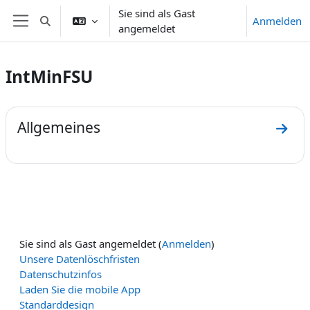
Zum Hauptinhalt
Sie sind als Gast
Anmelden
Sucheingabe umschalten
angemeldet
Website-Übersicht
IntMinFSU
Abschnittsübersicht
Allgemeines
Zum A
Sie sind als Gast angemeldet (
Anmelden
)
Unsere Datenlöschfristen
Datenschutzinfos
Laden Sie die mobile App
Standarddesign