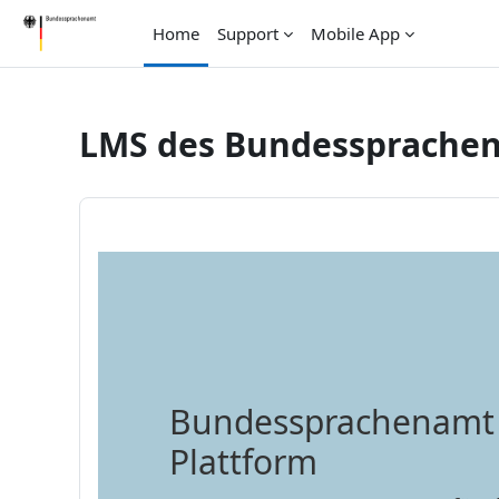
Vai al contenuto principale
Home
Support
Mobile App
LMS des Bundessprache
Bundessprachenamt
Plattform