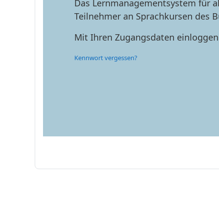
Das Lernmanagementsystem für al
Teilnehmer an Sprachkursen des
Mit Ihren Zugangsdaten einloggen
Kennwort vergessen?