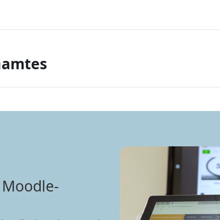
namtes
 Moodle-